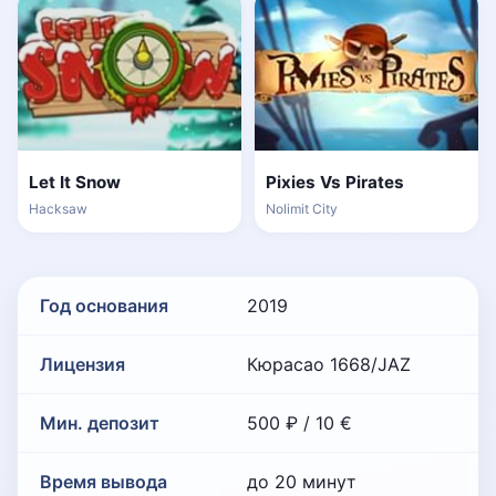
Let It Snow
Pixies Vs Pirates
Hacksaw
Nolimit City
Год основания
2019
Лицензия
Кюрасао 1668/JAZ
Мин. депозит
500 ₽ / 10 €
Время вывода
до 20 минут